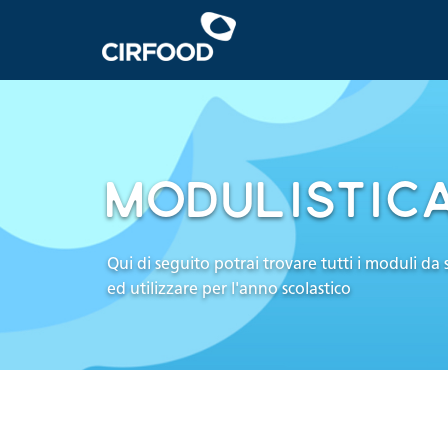
MODULISTIC
Qui di seguito potrai trovare tutti i moduli da 
ed utilizzare per l'anno scolastico