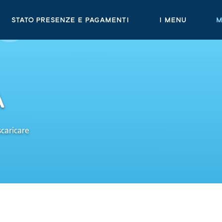
Stato presenze e pagamenti
I Menu
M
A
scaricare